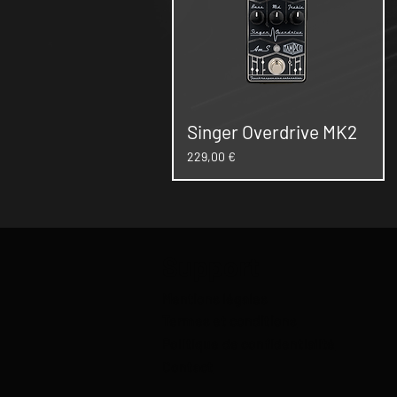
Singer Overdrive MK2
Prix
229,00 €
Support
Mentions légales
Termes et conditions
Politique de confidentialité
Contact