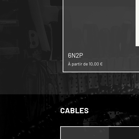
6N2P
Prix promotionnel
À partir de
10,00 €
CABLES