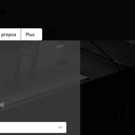
 propos
Plus
Prix
0€
promotionnel