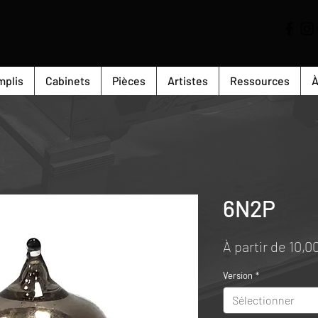
mplis
Cabinets
Pièces
Artistes
Ressources
À
6N2P
À partir de
10,0
Version
*
Sélectionner