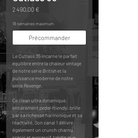
Prix
2 490,00 €
18 semaines maximum
Précommander
Le Cutlass 35 incarne le parfait
équilibre entre la chaleur vintage
de notre série
British
et la
puissance moderne de notre
série
Revenge
.
Ce clean ultra dynamique,
entièrement
pedal-friendly
, brille
par sa richesse harmonique et sa
réactivité. Son canal 1 délivre
également un crunch charnu,
précis et expressif, tandis que