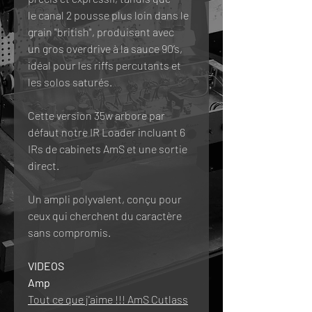
le canal 2 pousse plus loin dans le
grain "british", produisant avec
un gros overdrive à la sauce 90’s,
idéal pour les riffs percutants et
les solos saturés.
Cette version 35w arbore par
défaut notre IR Loader incluant 6
IRs de cabinets AmS et une sortie
direct.
Un ampli polyvalent, conçu pour
ceux qui cherchent du caractère
sans compromis.
VIDEOS
Amp
Tout ce que j'aime !!! AmS Cutlass