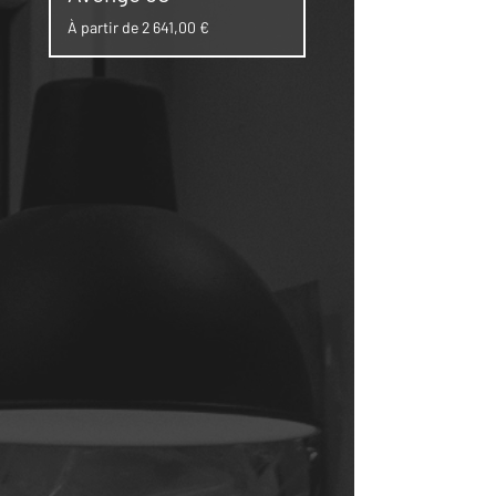
Prix promotionnel
Prix promotionnel
À partir de
2 641,00 €
À partir de