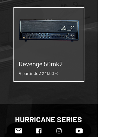
Revenge 50mk2
Prix promotionnel
À partir de
3 241,00 €
HURRICANE SERIES