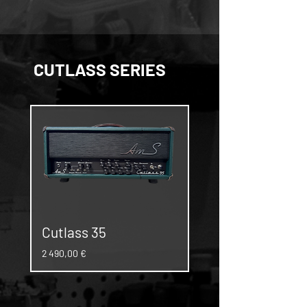
CUTLASS SERIES
Cutlass 35
Cutlass 20
Prix
Prix
2 490,00 €
1 980,00 €