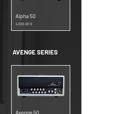
Alpha 50
Prix
4 200,00 €
AVENGE SERIES
Avenge 50
Avenge 20