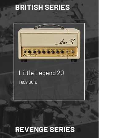
BRITISH SERIES
Little Legend 20
Little Legend 20
Combo
Prix
1 659,00 €
Prix
1 979,00 €
REVENGE SERIES