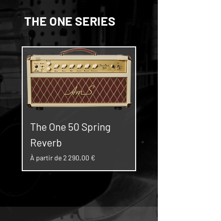
THE ONE SERIES
The One 50 Spring
The One 50 Sprin
Reverb
Reverb Combo
Prix promotionnel
Prix promotionnel
À partir de
2 290,00 €
À partir de